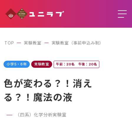
TOP
実験教室
実験教室（事前申込み制）
小学5・6年
実験教室
午前：20名 午後：20名
色が変わる？！消え
る？！魔法の液
（四系）化学分析実験室