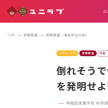
ユ
TOP
実験教室
実験教室（事前申込み制）
小学3・4年
実験教室
午前：
倒れそうで
を発明せよ
早稲田実業学校 科学