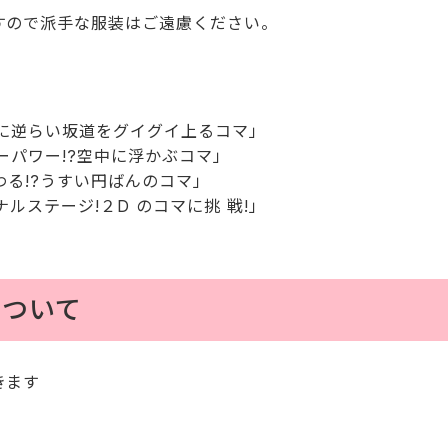
で派手な服装はご遠慮ください。
 に逆らい坂道をグイグイ上るコマ」
ーパワー!?空中に浮かぶコマ」
る!?うすい円ばんのコマ」
ルステージ!２D のコマに挑 戦!」
について
きます