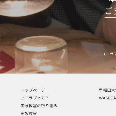
シ
ご
ョ
ン
ユニラ
トップページ
早稲田大
ユニラブって？
WASE
実験教室の取り組み
実験教室